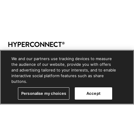
Copyright © 2026, HYPERCONNECT LLC. All rights
We and our partners use tracking devices to measure
reserved
the audience of our website, provide you with offers
and advertising tailored to your interests, and to enable
개인정보 처리방침
|
쿠키정책
|
쿠키설정
interactive social platform features such as share
buttons.
Personalise my choices
Accept