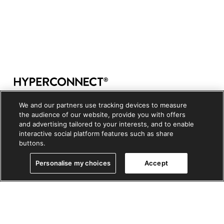
Copyright © 2026, HYPERCONNECT LLC. All rights
We and our partners use tracking devices to measure
reserved
the audience of our website, provide you with offers
and advertising tailored to your interests, and to enable
개인정보 처리방침
|
쿠키정책
|
쿠키설정
interactive social platform features such as share
buttons.
Personalise my choices
Accept