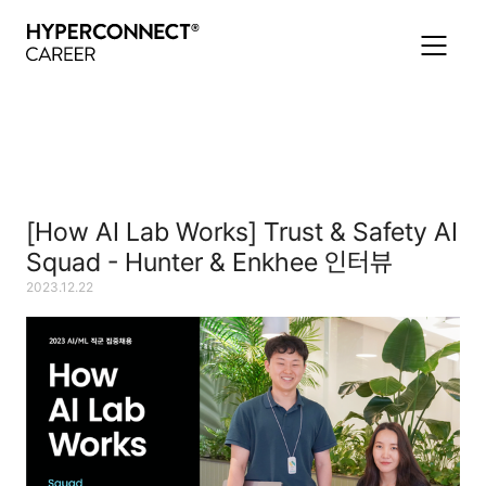
[How AI Lab Works] Trust & Safety AI
Squad - Hunter ​& Enkhee 인터뷰
2023.12.22