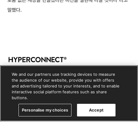
로움 없는 세상을 만들겠다는 비전을 실현해 나갈 것이다”라고
말했다.
Copyright © 2026, HYPERCONNECT LLC. All rights
We and our partners use tracking devices to measure
reserved
the audience of our website, provide you with offers
and advertising tailored to your interests, and to enable
개인정보 처리방침
|
쿠키정책
|
쿠키설정
interactive social platform features such as share
buttons.
Personalise my choices
Accept