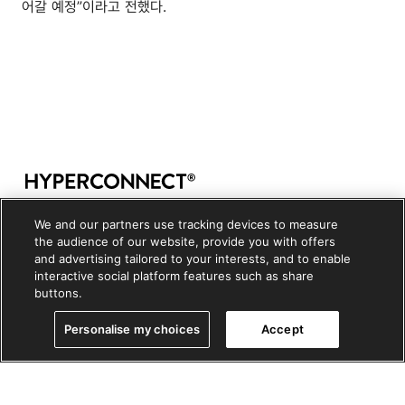
어갈 예정”이라고 전했다.
Copyright © 2026, HYPERCONNECT LLC. All rights
We and our partners use tracking devices to measure
reserved
the audience of our website, provide you with offers
and advertising tailored to your interests, and to enable
개인정보 처리방침
|
쿠키정책
|
쿠키설정
interactive social platform features such as share
buttons.
Personalise my choices
Accept